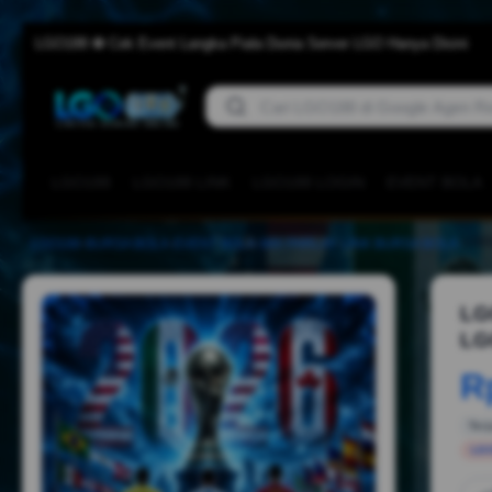
LGO188 ⚽️ Cek Event Langka Piala Dunia Server LGO Hanya Disini
LGO188
LGO188 LINK
LGO188 LOGIN
EVENT BOLA
LGO1
LGO188
-
BURSA BOLA
-
EVENT BOLA
-
MIX PARLAY
-
LINK BURSA BOLA
-
LG
LG
R
Terj
LG