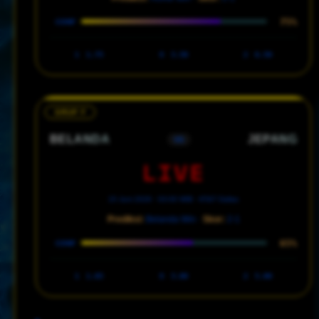
75%
CONF
1
1.75
X
3.50
2
6.50
GRUP F
BELANDA
JEPANG
VS
LIVE
15 Juni 2026 · 03:00 WIB · AT&T Dallas
Prediksi:
Belanda Win ·
Skor:
2-1
65%
CONF
1
1.65
X
3.80
2
5.00