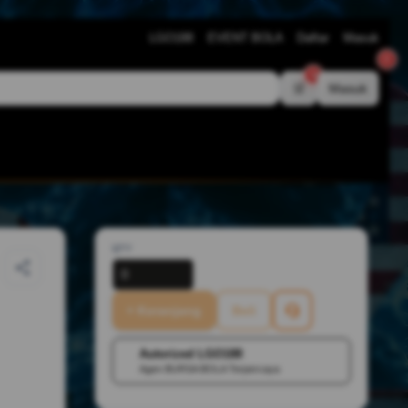
LGO188
EVENT BOLA
Daftar
Masuk
0
0
🛒
Masuk
QTY
+ Keranjang
Beli
Autorized LGO188
💳
Agen BURSA BOLA Terpercaya