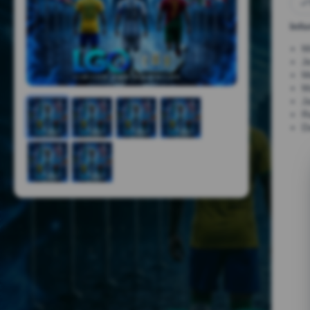
Inf
M
J
M
M
J
R
D