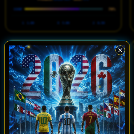
70%
CONF
1
1.60
X
5.00
2
6.50
GRUP I
PRANCIS
SENEGAL
VS
LIVE
17 Juni 2026 · 02:00 WIB · MetLife NY
Prediksi:
Prancis Win ·
Skor:
2-0
78%
CONF
1
1.45
X
4.20
2
7.00